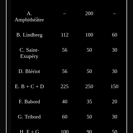
A.
–
200
–
Amphithéâtre
B. Lindbreg
112
100
60
C. Saint-
56
50
30
Exupéry
D. Blériot
56
50
30
E. B + C + D
225
250
150
F. Babord
40
35
20
G. Tribord
60
50
30
H. F + G
100
90
50