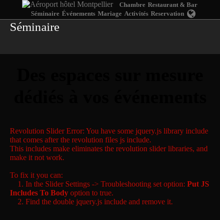
Chambre
Restaurant & Bar
Séminaire
Événements
Mariage
Activités
Reservation
Séminaire
Des espaces sur mesure
dédiés à vos événements
Revolution Slider Error: You have some jquery.js library include
that comes after the revolution files js include.
This includes make eliminates the revolution slider libraries, and
make it not work.
To fix it you can:
1. In the Slider Settings -> Troubleshooting set option:
Put JS
Includes To Body
option to true.
2. Find the double jquery.js include and remove it.