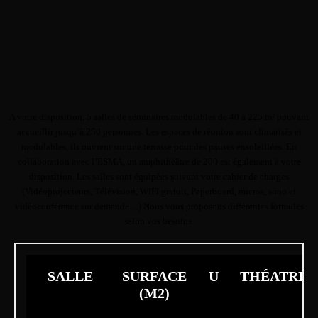
A votre disposition, 5 salles de séminaires modulables de 40 à 225 m² pouvant
accueillir jusqu’à 250 personnes. Les espaces de réunion sont climatisés et
modulables, ils ouvrent sur une terrasse pour des pauses ensoleillées. En
collaboration avec l’ESMA, un amphithéâtre de 200 est également à votre
disposition. Les salles sont équipées suivant votre cahier de charges
(Vidéoprojecteurs, Télévision, WIFI gratuit, Paperboard, micros, sono et
vidéoconférence sur demande…) Nous vous proposons différentes formules
selon vos besoins.
SALLE
SURFACE
U
THÉATRE
(M2)