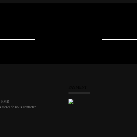
Entre Montpellier et les Plages
PAYMENT
le PMR
s merci de nous contacter