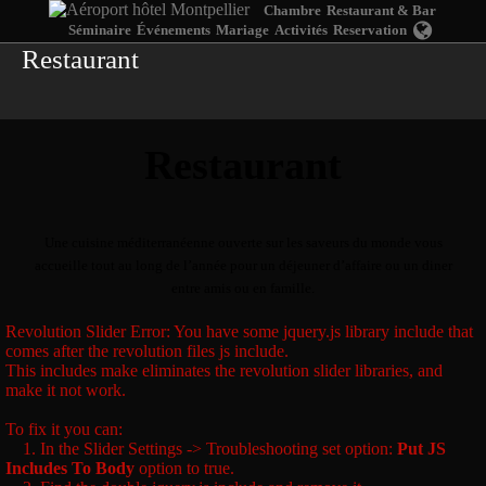
Chambre
Restaurant & Bar
Séminaire
Événements
Mariage
Activités
Reservation
Restaurant
Restaurant
Une cuisine méditerranéenne ouverte sur les saveurs du monde vous
accueille tout au long de l’année pour un déjeuner d’affaire ou un diner
entre amis ou en famille.
Revolution Slider Error: You have some jquery.js library include that
comes after the revolution files js include.
This includes make eliminates the revolution slider libraries, and
make it not work.
To fix it you can:
1. In the Slider Settings -> Troubleshooting set option:
Put JS
Includes To Body
option to true.