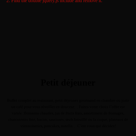
2. Find the double jquery.js include and remove it.
Petit déjeuner
Buffet complet au restaurant, petit déjeuner gourmand en chambre ou juste
un café pour vous réveiller en douceur… Faites votre choix l’offre est
variée :Boissons chaudes, jus de fruits frais, assortiment de fromages,
charcuteries fine, bacon, saucisses, œufs brouillé ou la coque, plateaux de
viennoiseries, pancakes, nutella… C’est vous qui décidez!