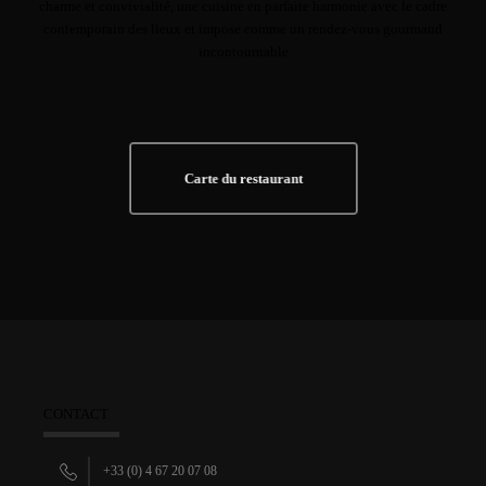
charme et convivialité, une cuisine en parfaite harmonie avec le cadre
contemporain des lieux et impose comme un rendez-vous gourmand
incontournable
Carte du restaurant
CONTACT
+33 (0) 4 67 20 07 08